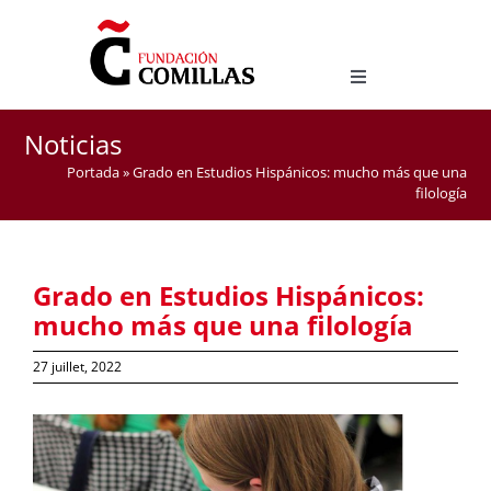
Skip
to
content
Toggle
Navigation
LICENCE EN ÉTUDES HISPANIQUES
Noticias
MASTER D’ENSEIGNEMENT DE L’ESPAGNOL COMME
Portada
»
Grado en Estudios Hispánicos: mucho más que una
LANGUE ÉTRANGÈRE
filología
Grado en Estudios Hispánicos:
mucho más que una filología
27 juillet, 2022
View
Larger
Image