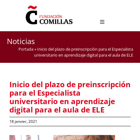
Skip
to
content
Toggle
Navigation
LICENCE EN ÉTUDES HISPANIQUES
Noticias
MASTER D’ENSEIGNEMENT DE L’ESPAGNOL COMME
Portada
»
Inicio del plazo de preinscripción para el Especialista
LANGUE ÉTRANGÈRE
universitario en aprendizaje digital para el aula de ELE
Inicio del plazo de preinscripción
para el Especialista
universitario en aprendizaje
digital para el aula de ELE
18 janvier, 2021
View