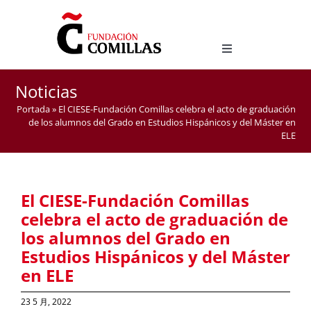
Skip
to
content
Toggle
Navigation
西班牙语语言文化研究学位
Noticias
西班牙语作为外语教学官方硕士
Portada
»
El CIESE-Fundación Comillas celebra el acto de graduación
de los alumnos del Grado en Estudios Hispánicos y del Máster en
ELE
El CIESE-Fundación Comillas
celebra el acto de graduación de
los alumnos del Grado en
Estudios Hispánicos y del Máster
en ELE
23 5 月, 2022