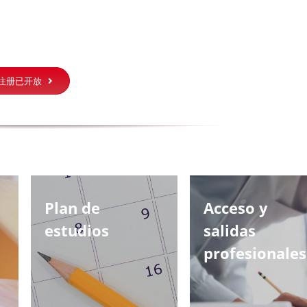
注册已开放
Plan de
Acceso y
estudios
salidas
profesionales