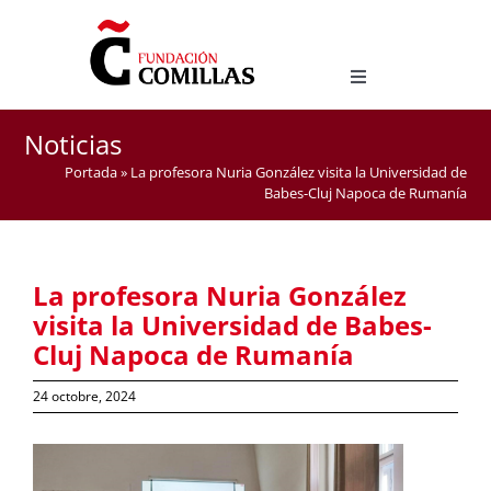
Skip
to
content
Toggle
Navigation
LICENCE EN ÉTUDES HISPANIQUES
Noticias
MASTER D’ENSEIGNEMENT DE L’ESPAGNOL COMME
Portada
»
La profesora Nuria González visita la Universidad de
LANGUE ÉTRANGÈRE
Babes-Cluj Napoca de Rumanía
La profesora Nuria González
visita la Universidad de Babes-
Cluj Napoca de Rumanía
24 octobre, 2024
View
Larger