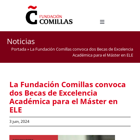
Skip
to
content
Toggle
Navigation
LICENCE EN ÉTUDES HISPANIQUES
Noticias
MASTER D’ENSEIGNEMENT DE L’ESPAGNOL COMME
Portada
»
La Fundación Comillas convoca dos Becas de Excelencia
LANGUE ÉTRANGÈRE
Académica para el Máster en ELE
La Fundación Comillas convoca
dos Becas de Excelencia
Académica para el Máster en
ELE
3 juin, 2024
View