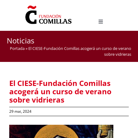
Skip
to
content
Toggle
Navigation
LICENCE EN ÉTUDES HISPANIQUES
Noticias
MASTER D’ENSEIGNEMENT DE L’ESPAGNOL COMME
Portada
»
El CIESE-Fundación Comillas acogerá un curso de verano
LANGUE ÉTRANGÈRE
sobre vidrieras
El CIESE-Fundación Comillas
acogerá un curso de verano
sobre vidrieras
29 mai, 2024
View
Larger