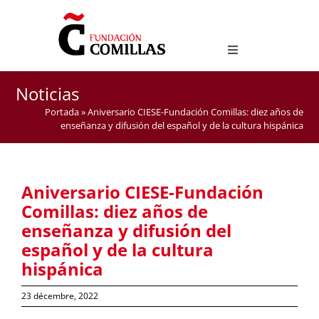
Skip
to
content
Toggle
Navigation
LICENCE EN ÉTUDES HISPANIQUES
Noticias
MASTER D’ENSEIGNEMENT DE L’ESPAGNOL COMME
Portada
»
Aniversario CIESE-Fundación Comillas: diez años de
LANGUE ÉTRANGÈRE
enseñanza y difusión del español y de la cultura hispánica
Aniversario CIESE-Fundación
Comillas: diez años de
enseñanza y difusión del
español y de la cultura
hispánica
23 décembre, 2022