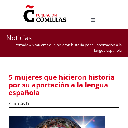
Skip
to
content
Toggle
Navigation
LICENCE EN ÉTUDES HISPANIQUES
Noticias
MASTER D’ENSEIGNEMENT DE L’ESPAGNOL COMME
Portada
»
5 mujeres que hicieron historia por su aportación a la
LANGUE ÉTRANGÈRE
lengua española
5 mujeres que hicieron historia
por su aportación a la lengua
española
7 mars, 2019
View
Larger