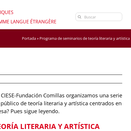
NIQUES
Search
OMME LANGUE ÉTRANGÈRE
for:
Portada
»
Programa de seminarios de teoría literaria y artística
io CIESE-Fundación Comillas organizamos una serie
público de teoría literaria y artística centrados en
esa? Pues sigue leyendo.
ORÍA LITERARIA Y ARTÍSTICA