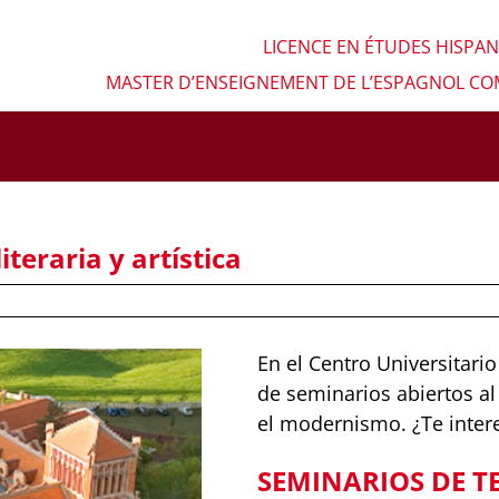
LICENCE EN ÉTUDES HISPA
MASTER D’ENSEIGNEMENT DE L’ESPAGNOL C
teraria y artística
En el Centro Universitar
de seminarios abiertos al 
el modernismo. ¿Te inter
SEMINARIOS DE TE