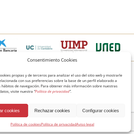
Consentimiento Cookies
© Copyright Fundación Comillas
ookies propias y de terceros para analizar el uso del sitio web y mostrarle
elacionada con sus preferencias sobre la base de un perfil elaborado a
Política de cookies
Política de privacidad
us hábitos de navegación. Para obtener más información sobre nuestras
 datos, visite nuestra
“
Política de privacidad
”.
Aviso legal
ar cookies
Rechazar cookies
Configurar cookies
Política de cookies
Política de privacidad
Aviso legal