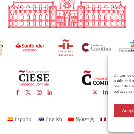
Utilizamos c
publicidad r
partir de s
políticas de
Acept
Español
English
简体中文
Français