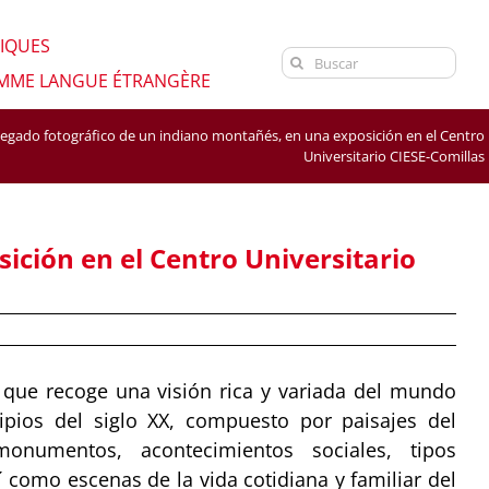
NIQUES
Search
OMME LANGUE ÉTRANGÈRE
for:
 legado fotográfico de un indiano montañés, en una exposición en el Centro
Universitario CIESE-Comillas
ición en el Centro Universitario
que recoge una visión rica y variada del mundo
ipios del siglo XX, compuesto por paisajes del
onumentos, acontecimientos sociales, tipos
como escenas de la vida cotidiana y familiar del