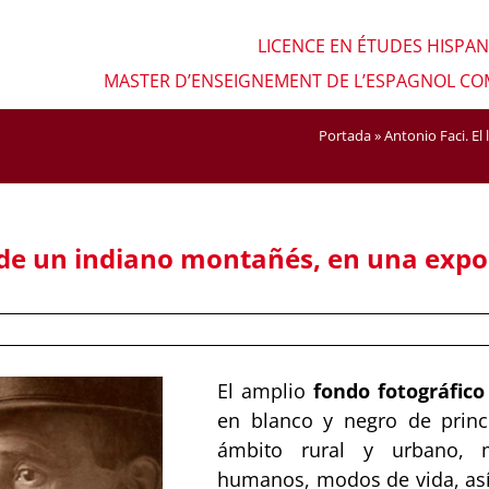
LICENCE EN ÉTUDES HISPA
MASTER D’ENSEIGNEMENT DE L’ESPAGNOL C
Portada
»
Antonio Faci. El
o de un indiano montañés, en una expos
El amplio
fondo fotográfico
en blanco y negro de princ
ámbito rural y urbano, m
humanos, modos de vida, así 