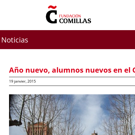
Skip
to
content
Noticias
Año nuevo, alumnos nuevos en el 
19 janvier, 2015
View
Larger
Image