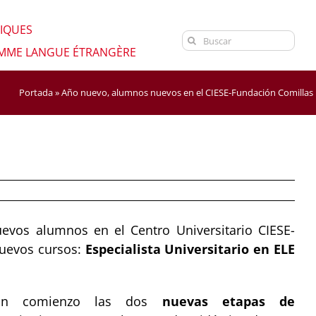
NIQUES
Search
OMME LANGUE ÉTRANGÈRE
for:
Portada
»
Año nuevo, alumnos nuevos en el CIESE-Fundación Comillas
evos alumnos en el Centro Universitario CIESE-
nuevos cursos:
Especialista Universitario en ELE
n comienzo las dos
nuevas etapas de