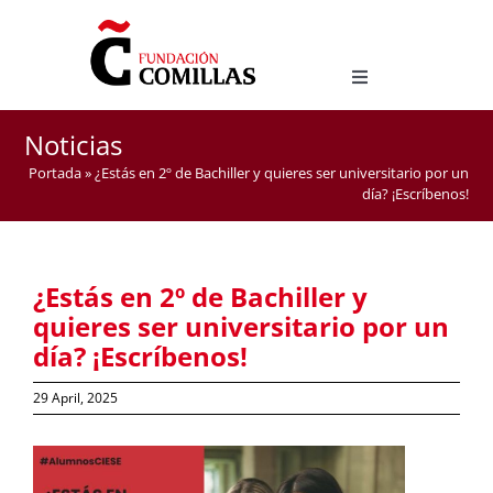
Skip
to
content
Toggle
Navigation
Degree in Hispanic Studies
Noticias
Master Degree in Teaching Spanish as a Foreign
Portada
»
¿Estás en 2º de Bachiller y quieres ser universitario por un
Language (ELE)
día? ¡Escríbenos!
¿Estás en 2º de Bachiller y
quieres ser universitario por un
día? ¡Escríbenos!
29 April, 2025
View
Larger