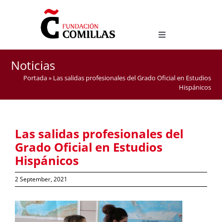
Skip
to
content
Toggle
Navigation
Degree in Hispanic Studies
Noticias
Master Degree in Teaching Spanish as a Foreign
Portada
»
Las salidas profesionales del Grado Oficial en Estudios
Language (ELE)
Hispánicos
Las salidas profesionales del
Grado Oficial en Estudios
Hispánicos
2 September, 2021
View
Larger