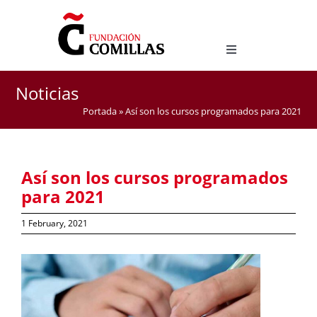
Skip
to
content
Toggle
Navigation
Degree in Hispanic Studies
Noticias
Master Degree in Teaching Spanish as a Foreign
Portada
»
Así son los cursos programados para 2021
Language (ELE)
Así son los cursos programados
para 2021
1 February, 2021
View
Larger
Image