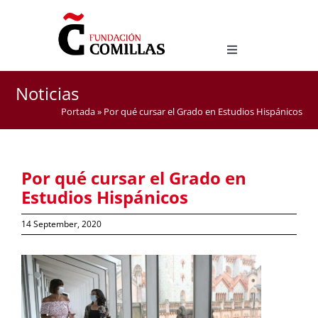
Skip
to
content
Toggle
Navigation
Degree in Hispanic Studies
Noticias
Master Degree in Teaching Spanish as a Foreign
Portada
»
Por qué cursar el Grado en Estudios Hispánicos
Language (ELE)
Por qué cursar el Grado en
Estudios Hispánicos
14 September, 2020
View
Larger
Image