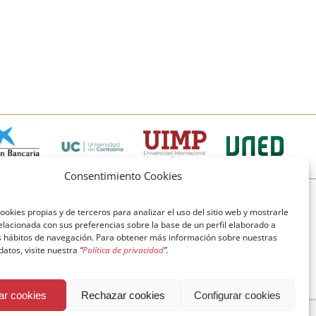
Consentimiento Cookies
© Copyright Fundación Comillas
ookies propias y de terceros para analizar el uso del sitio web y mostrarle
elacionada con sus preferencias sobre la base de un perfil elaborado a
Política de cookies
Política de privacidad
us hábitos de navegación. Para obtener más información sobre nuestras
 datos, visite nuestra
“
Política de privacidad
”.
Aviso legal
ar cookies
Rechazar cookies
Configurar cookies