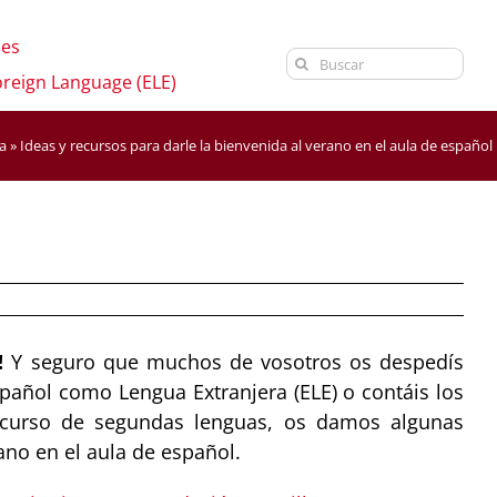
ies
Search
oreign Language (ELE)
for:
a
»
Ideas y recursos para darle la bienvenida al verano en el aula de español
!
Y seguro que muchos de vosotros os despedís
spañol como Lengua Extranjera (ELE) o contáis los
curso de segundas lenguas, os damos algunas
ano en el aula de español.