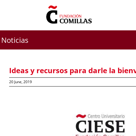
Skip
to
content
Noticias
Ideas y recursos para darle la bien
20 June, 2019
View
Larger
Image