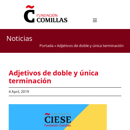
Skip
to
content
Toggle
Navigation
Degree in Hispanic Studies
Noticias
Master Degree in Teaching Spanish as a Foreign
Portada
»
Adjetivos de doble y única terminación
Language (ELE)
Adjetivos de doble y única
terminación
4 April, 2019
View
Larger
Image